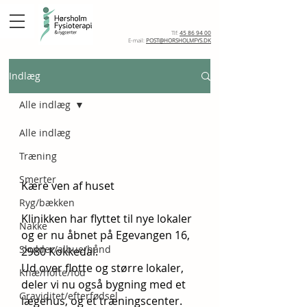
BOOK TID
Tlf:
45 86 94 00
E-mail:
POST@HORSHOLMFYS.DK
Indlæg
Alle indlæg
23. jan. 2025
1 min læsning
Alle indlæg
Velkommen til vores
Træning
nye klinik!
Smerter
Kære ven af huset 
Ryg/bækken
Klinikken har flyttet til nye lokaler 
Nakke
og er nu åbnet på Egevangen 16, 
Skulder/albue/hånd
2980 Kokkedal.
Ud over flotte og større lokaler, 
Knæ/hofte/fod
deler vi nu også bygning med et 
Graviditet/efterfødsel
lægehus, og et træningscenter. 