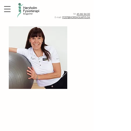
BOOK TID
Tlf:
45 86 94 00
E-mail:
POST@HORSHOLMFYS.DK
Katja Wassini
Fysioterapeut & klinikejer
Min opgave er at hjælpe dig til at blive
den bedste udgave af dig selv, hvis du
har: