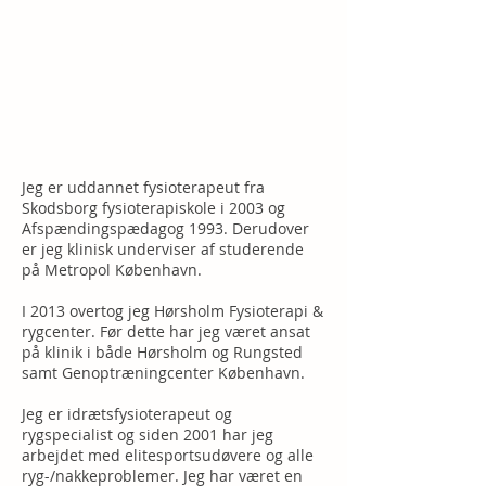
Nakke/rygproblemer
Sportsskader/golfskader
Skuldersmerter
Knæproblemer
Fod-/ankelproblemer
Slidgigt (Artrose)
Jeg er uddannet fysioterapeut fra
Skodsborg fysioterapiskole i 2003 og
Afspændingspædagog 1993. Derudover
er jeg klinisk underviser af studerende
på Metropol København.
I 2013 overtog jeg Hørsholm Fysioterapi &
rygcenter. Før dette har jeg været ansat
på klinik i både Hørsholm og Rungsted
samt Genoptræningcenter København.
Jeg er idrætsfysioterapeut og
rygspecialist og siden 2001 har jeg
arbejdet med elitesportsudøvere og alle
ryg-/nakkeproblemer. Jeg har været en