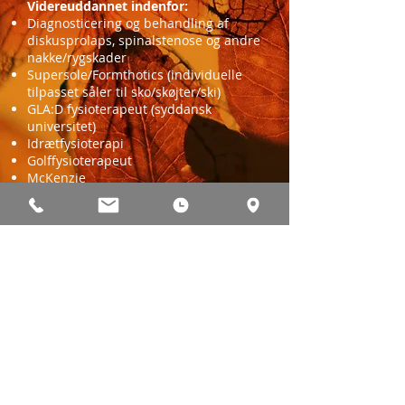
Videreuddannet indenfor:
Diagnosticering og behandling af
diskusprolaps, spinalstenose og andre
nakke/rygskader
Supersole/Formthotics (individuelle
tilpasset såler til sko/skøjter/ski)
GLA:D fysioterapeut (syddansk
universitet)
Idrætfysioterapi
Golffysioterapeut
McKenzie
Akupunktur
MET
Cyriax
Book tid
Book en tid til behandling hos Katja
ved at ringe på telefon
45 86 94 00
eller skriv en mail til
post@horsholmfys.dk
.